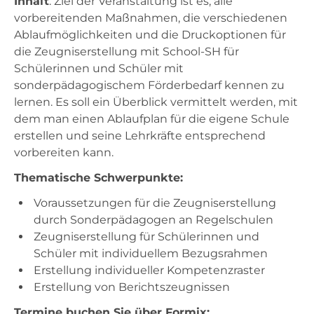
Inhalt
: Ziel der Veranstaltung ist es, alle
Zeugnisbemerkungen
vorbereitenden Maßnahmen, die verschiedenen
Ablaufmöglichkeiten und die Druckoptionen für
FAQs
die Zeugniserstellung mit School-SH für
Schülerinnen und Schüler mit
0. Umstellung zu School-SH
sonderpädagogischem Förderbedarf kennen zu
lernen. Es soll ein Überblick vermittelt werden, mit
I. Schule / Schulleitung
dem man einen Ablaufplan für die eigene Schule
II. Schülerinnen und Schüler
erstellen und seine Lehrkräfte entsprechend
vorbereiten kann.
III. Stundenplanung mit Untis
Thematische Schwerpunkte:
IV. Zeugnisse
Voraussetzungen für die Zeugniserstellung
V. Jahreswechsel
durch Sonderpädagogen an Regelschulen
VI. Statistik
Zeugniserstellung für Schülerinnen und
VII. Schulungsangebot
Schüler mit individuellem Bezugsrahmen
Erstellung individueller Kompetenzraster
VIII. Nutzer:innen
Erstellung von Berichtszeugnissen
Termine buchen Sie über Formix:
Kontakt