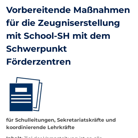
Vorbereitende Maßnahmen
Basisschulung
für die Zeugniserstellung
Schuljahreswechsel
mit School-SH mit dem
Materialien
Schwerpunkt
Förderzentren
Ganztagsschulstatistik
Anleitungen
Vorlagen
Videotutorials
Newsletter
Nutzungsordnung - Untis
für Schulleitungen, Sekretariatskräfte und
Platzhalter
koordinierende Lehrkräfte
Globale Textbausteine für