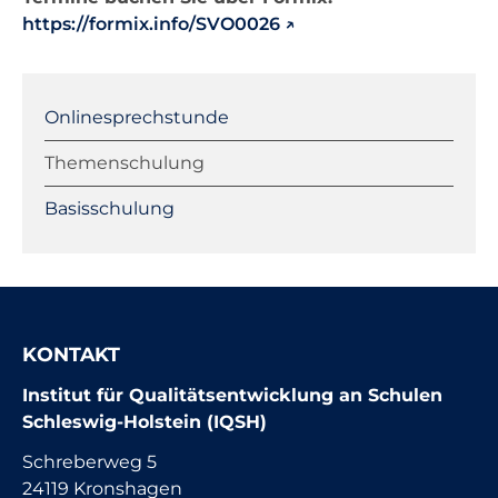
https://formix.info/SVO​00​26
Onlinesprechstunde
Navigation
Helpdeskanfrage
überspringen
Onlinesprechstunde
Notfallhotline
Themenschulung
Fernwartung IQSH
Basisschulung
KONTAKT
Institut für Qualitätsentwicklung an Schulen
Schleswig-Holstein (IQSH)
Schreberweg 5
24119 Kronshagen