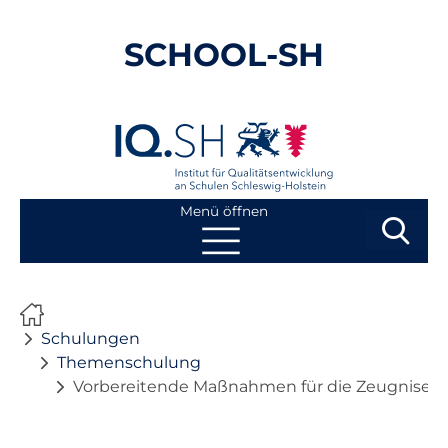
SCHOOL-SH
Menü öffnen
Suchbegri
Suchen
Navigation
Start
überspringen
Schulungen
Schulungen
Themenschulung
Vorbereitende Maßnahmen für die Zeugnisers
Onlinesprechstunde
Themenschulung